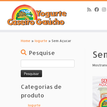
Skip
to
Home
»
Iogurte
»
Sem Açucar
content
Se
Pesquise
Pesquisar
Mostrand
por:
Categorias de
produto
Iogurte