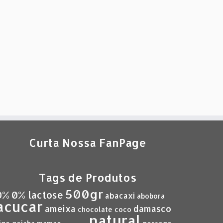
Curta Nossa FanPage
Tags de Produtos
500gr
0%
0% lactose
abacaxi
abobora
acucar
ameixa
damasco
chocolate
coco
natural