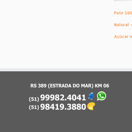
Pote 50
Natural 
Açúcar 