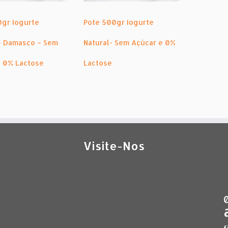
0gr Iogurte
Pote 500gr Iogurte
– Damasco – Sem
Natural- Sem Açúcar e 0%
e 0% Lactose
Lactose
Visite-Nos