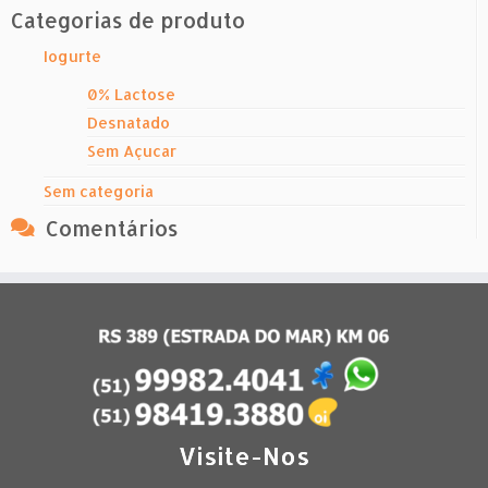
Categorias de produto
Iogurte
0% Lactose
Desnatado
Sem Açucar
Sem categoria
Comentários
Visite-Nos