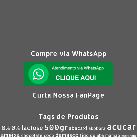
Compre via WhatsApp
Curta Nossa FanPage
Tags de Produtos
acucar
500gr
0%
0% lactose
abacaxi
abobora
ameixa
damasco
chocolate
coco
figo
goiaba
mamao
morango