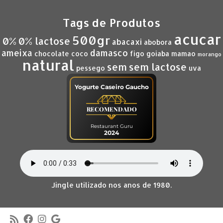
Tags de Produtos
acucar
500gr
0%
0% lactose
abacaxi
abobora
ameixa
damasco
chocolate
coco
figo
goiaba
mamao
morango
natural
sem
sem lactose
pessego
uva
Yogurte Caseiro Gaucho
RECOMENDADO
Restaurant Guru
2024
Jingle utilizado nos anos de 1980.